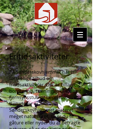
Fritidsaktiviteter
På Sønderskovhjemmet har vi
forskellige tilbud om
fritidsaktiviteter. Der er billard,
bordtennis, træningslokale, samt
fjernsynsstue og læsestue.
Derudover er
Sønderskovhjemmet placeret
meget naturskønt, så er du til
gåture eller nyder du at betragte