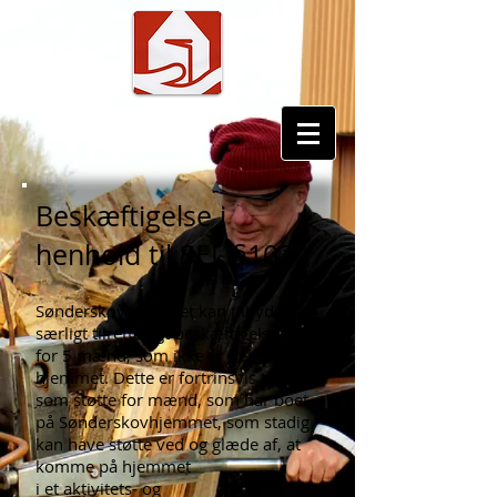
Beskæftigelse i
henhold til SEL §103
Sønderskovhjemmet kan tilbyde
særligt tilrettelagt beskæftigelse
for 5 mænd, som ikke er beboere på
hjemmet. Dette er fortrinsvis tænkt
som støtte for mænd, som har boet
på Sønderskovhjemmet, som stadig
kan have støtte ved og glæde af, at
komme på hjemmet
i et aktivitets- og