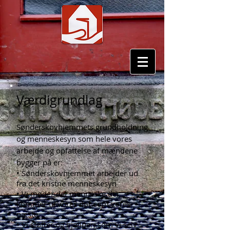
Værdigrundlag
Sønderskovhjemmets grundholdning
og menneskesyn som hele vores
arbejde og opfattelse af mændene
bygger på er:
• Sønderskovhjemmet arbejder ud
fra det kristne menneskesyn
• Vi møder det menneske der
kommer til vores dør som vores
næste
• Vi støtter og hjælper, som vi selv